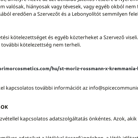
em valósak, hiányosak vagy tévesek, vagy egyéb okból nem fe
ásából eredően a Szervezőt és a Lebonyolítót semmilyen fele
ési kötelezettséget és egyéb közterheket a Szervező viseli
 további kötelezettség nem terheli.
/primorcosmetics.com/hu/st-moriz-rossmann-x-kremmania-
kel kapcsolatos további információt az info@spicecommunic
GOK
észvétellel kapcsolatos adatszolgáltatás önkéntes. Azok, aki
mélyes adataikat a Játékkal összefüggésben, a Játék időtar