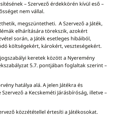
sítésének – Szervező érdekkörén kívül eső –
ősséget nem vállal.
thetik, megszüntetheti. A Szervező a Játék,
émák elhárítására törekszik, azokért
vétel során, a Játék esetleges hibáiból,
dó költségekért, károkért, veszteségekért.
t jogszabályi keretek között a Nyeremény
kszabályzat 5.7. pontjában foglaltak szerint –
rvény hatálya alá. A jelen Játékra és
 Szervező a Kecskeméti Járásbíróság, illetve –
vező közzététellel értesíti a Játékosokat.