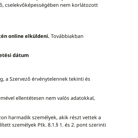
eső, cselekvőképességében nem korlátozott
tén online elküldeni.
Továbbiakban
letési dátum
eg, a Szervező érvénytelennek tekinti és
llemével ellentétesen nem valós adatokkal,
azon harmadik személyek, akik részt vettek a
tt személyek Ptk. 8.1.§ 1. és 2. pont szerinti