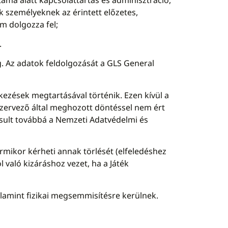
k személyeknek az érintett előzetes,
m dolgozza fel;
.
. Az adatok feldolgozását a GLS General
kezések megtartásával történik. Ezen kívül a
n Szervező által meghozott döntéssel nem ért
osult továbbá a Nemzeti Adatvédelmi és
ármikor kérheti annak törlését (elfeledéshez
l való kizáráshoz vezet, ha a Játék
valamint fizikai megsemmisítésre kerülnek.