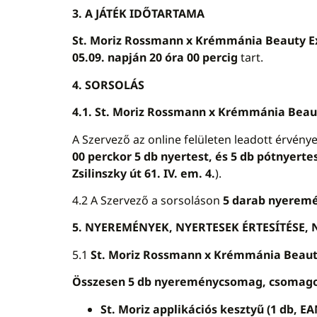
3. A JÁTÉK IDŐTARTAMA
St. Moriz Rossmann x Krémmánia Beauty Expo
05.09. napján 20 óra 00 percig
tart.
4. SORSOLÁS
4.1. St. Moriz Rossmann x Krémmánia Beau
A Szervező az online felületen leadott érvény
00 perckor 5 db nyertest, és 5 db pótnyertes
Zsilinszky út 61. IV. em. 4.
).
4.2 A Szervező a sorsoláson
5 darab nyerem
5. NYEREMÉNYEK, NYERTESEK ÉRTESÍTÉSE,
5.1
St. Moriz Rossmann x Krémmánia Beauty
Összesen 5 db nyereménycsomag, csomag
St. Moriz applikációs kesztyű (1 db, E