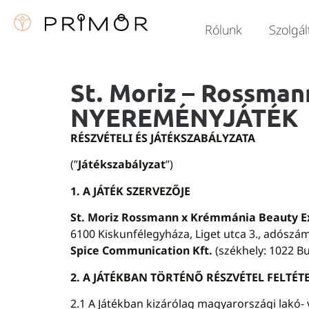
Rólunk
Szolgál
St. Moriz – Rossman
NYEREMÉNYJÁTÉK
RÉSZVÉTELI ÉS JÁTÉKSZABÁLYZATA
(”
Játékszabályzat
”)
1. A JÁTÉK SZERVEZŐJE
St. Moriz Rossmann x Krémmánia Beauty Ex
6100 Kiskunfélegyháza, Liget utca 3., adószám
Spice Communication Kft.
(székhely: 1022 Bu
2. A JÁTÉKBAN TÖRTÉNŐ RÉSZVÉTEL FELTÉTE
2.1 A Játékban kizárólag magyarországi lakó- 