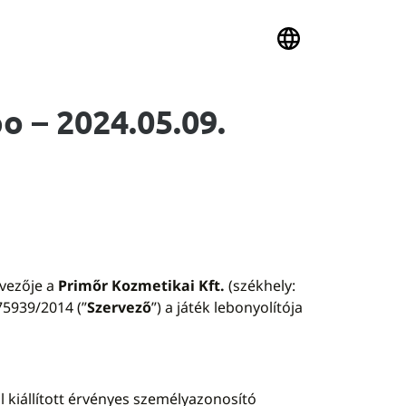
 – 2024.05.09.
rvezője a
Primőr Kozmetikai Kft.
(székhely:
75939/2014 (”
Szervező
”) a játék lebonyolítója
l kiállított érvényes személyazonosító