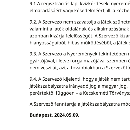
9.1 A regisztrációs lap, kvízkérdések, nyer
elmaradásáért vagy késedelméért, ill. a kézbe
9.2. A Szervező nem szavatolja a Játék szünet
valamint a Játék oldalának és alkalmazásának
azonban kizárja felelősségét. A Szervező kizár 
hiányosságaiból, hibás működéséből, a Játék
9.3. A Szervező a Nyeremények tekintetében m
gyártójával, illetve forgalmazójával szemben 
nem veszi át, azt a továbbiakban a Szervezőtő
9.4. A Szervező kijelenti, hogy a Játék nem tar
Játékszabályzatra irányadó jog a magyar jog. 
perértéktől függően – a Kecskeméti Törvényszé
A Szervező fenntartja a Játékszabályzatra mód
Budapest, 2024.05.09.