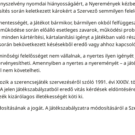
eményszelvény nyomdai hiányosságáért, a Nyeremények kézbe
sítés során keletkezett károkért a Szervező semmilyen felel
mentességét, a Játékot bármikor, bármilyen okból felfüggesz
 működése során előálló esetleges zavarok, működési probl
minden kártérítési, kártalanítási igényt a Játékban való rész
 során bekövetkezett késésekből eredő vagy ahhoz kapcsoló
inőségi felelősséget nem vállalnak, a nyertes ilyen igényé
érvényesítheti. Amennyiben a nyertes a nyereményét – a játé
l nem követelheti.
tozik a szerencsejáték szervezéséről szóló 1991. évi XXXIV. tö
A jelen Játékszabályzatból eredő vitás kérdések eldöntésére
k kizárólagos illetékességét köti ki.
osításának a jogát. A Játékszabályzatra módosításáról a Szer